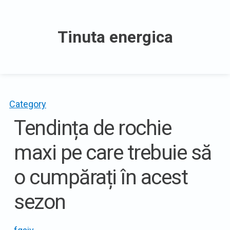
Skip
to
Tinuta energica
content
Category
Tendința de rochie
maxi pe care trebuie să
o cumpărați în acest
sezon