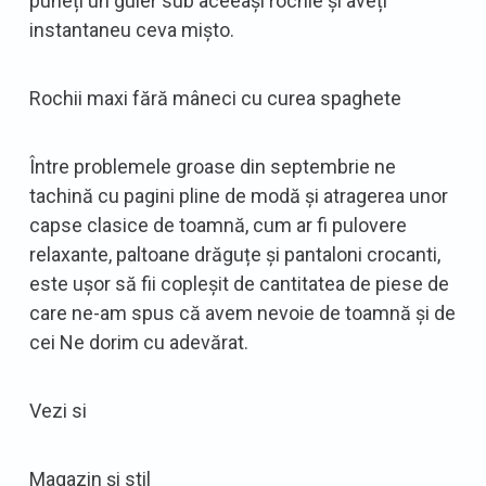
puneți un guler sub aceeași rochie și aveți
instantaneu ceva mișto.
Rochii maxi fără mâneci cu curea spaghete
Între problemele groase din septembrie ne
tachină cu pagini pline de modă și atragerea unor
capse clasice de toamnă, cum ar fi pulovere
relaxante, paltoane drăguțe și pantaloni crocanti,
este ușor să fii copleșit de cantitatea de piese de
care ne-am spus că avem nevoie de toamnă și de
cei Ne dorim cu adevărat.
Vezi si
Magazin și stil