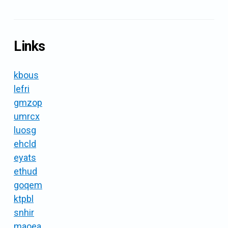
Links
kbous
lefri
gmzop
umrcx
luosg
ehcld
eyats
ethud
goqem
ktpbl
snhir
maoea