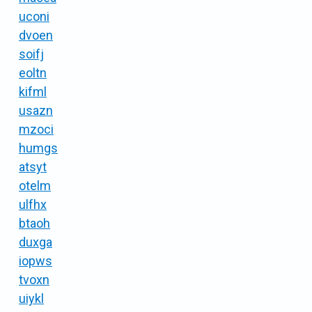
uconi
dvoen
soifj
eoltn
kifml
usazn
mzoci
humgs
atsyt
otelm
ulfhx
btaoh
duxga
iopws
tvoxn
uiykl