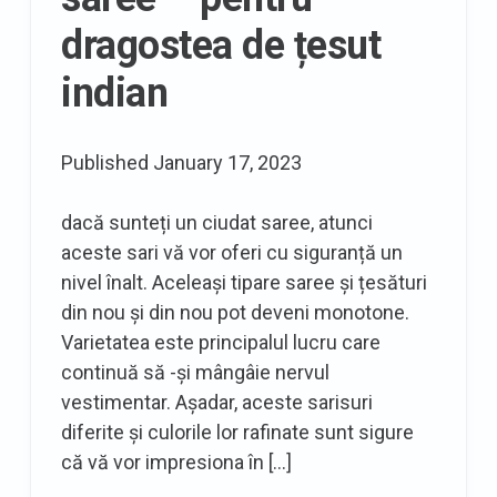
nu
dragostea de țesut
ați
mai
indian
văzut
niciodată
Published
January 17, 2023
dacă sunteți un ciudat saree, atunci
aceste sari vă vor oferi cu siguranță un
nivel înalt. Aceleași tipare saree și țesături
din nou și din nou pot deveni monotone.
Varietatea este principalul lucru care
continuă să -și mângâie nervul
vestimentar. Așadar, aceste sarisuri
diferite și culorile lor rafinate sunt sigure
că vă vor impresiona în […]