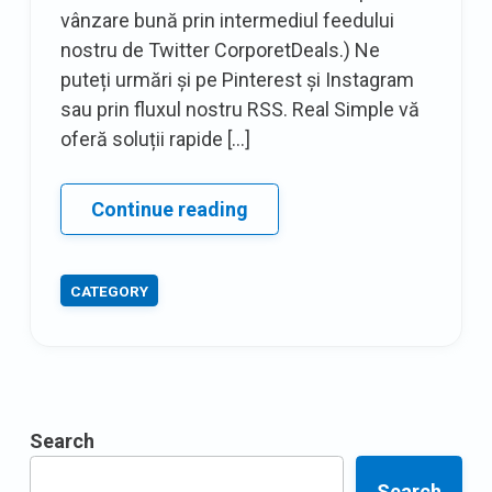
vânzare bună prin intermediul feedului
nostru de Twitter CorporetDeals.) Ne
puteți urmări și pe Pinterest și Instagram
sau prin fluxul nostru RSS. Real Simple vă
oferă soluții rapide […]
Actualizare
Continue reading
săptămânală
de
CATEGORY
știri
Search
Search