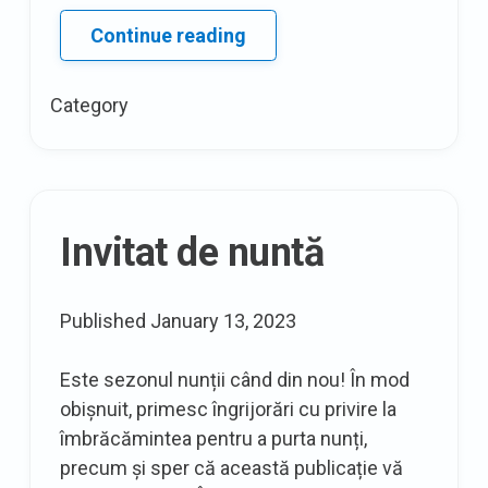
Diferite
Continue reading
tipuri
de
Category
saree
–
pentru
dragostea
de
Invitat de nuntă
țesut
indian
Published
January 13, 2023
Este sezonul nunții când din nou! În mod
obișnuit, primesc îngrijorări cu privire la
îmbrăcămintea pentru a purta nunți,
precum și sper că această publicație vă