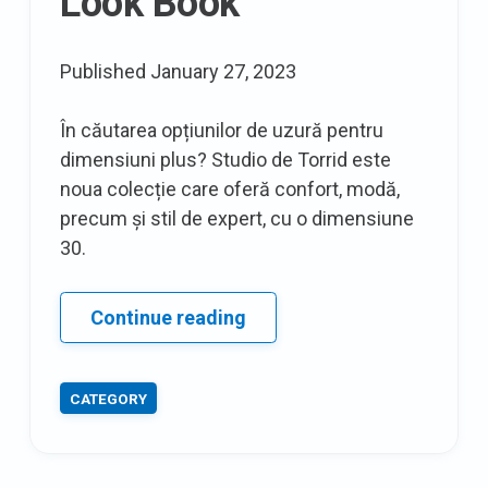
Look Book
Published
January 27, 2023
În căutarea opțiunilor de uzură pentru
dimensiuni plus? Studio de Torrid este
noua colecție care oferă confort, modă,
precum și stil de expert, cu o dimensiune
30.
Primul
Continue reading
aspect:
Cartea
CATEGORY
elegantă,
precum
și