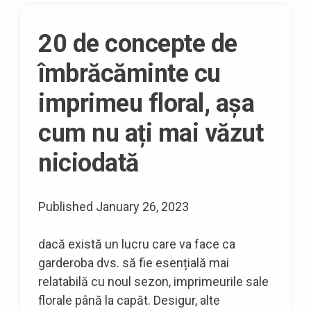
Curvy
Shop
20 de concepte de
Holiday
Look
îmbrăcăminte cu
Book
imprimeu floral, așa
cum nu ați mai văzut
niciodată
Published
January 26, 2023
dacă există un lucru care va face ca
garderoba dvs. să fie esențială mai
relatabilă cu noul sezon, imprimeurile sale
florale până la capăt. Desigur, alte