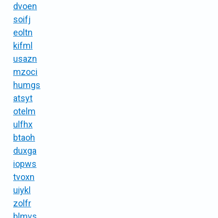
dvoen
soifj
eoltn
kifml
usazn
mzoci
humgs
atsyt
otelm
ulfhx
btaoh
duxga
iopws
tvoxn
uiykl
zolfr
blmvs