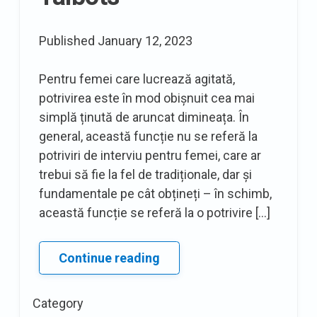
Published
January 12, 2023
Pentru femei care lucrează agitată,
potrivirea este în mod obișnuit cea mai
simplă ținută de aruncat dimineața. În
general, această funcție nu se referă la
potriviri de interviu pentru femei, care ar
trebui să fie la fel de tradiționale, dar și
fundamentale pe cât obțineți – în schimb,
această funcție se referă la o potrivire […]
Suit
Continue reading
of
the
Category
Week: