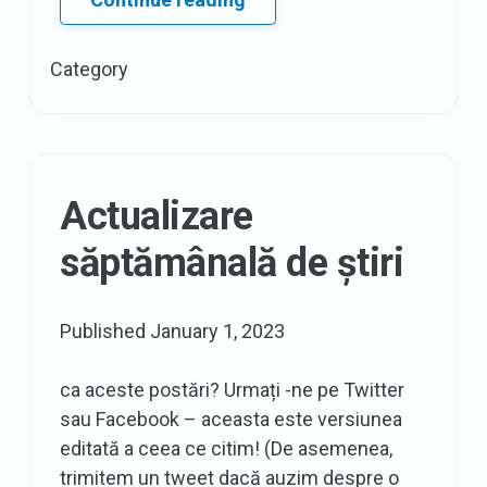
tipuri
de
Category
modele
de
broderie
Kurti
pentru
Actualizare
a-
săptămânală de știri
l
duce
la
Published
January 1, 2023
nivelul
următor
ca aceste postări? Urmați -ne pe Twitter
sau Facebook – aceasta este versiunea
editată a ceea ce citim! (De asemenea,
trimitem un tweet dacă auzim despre o