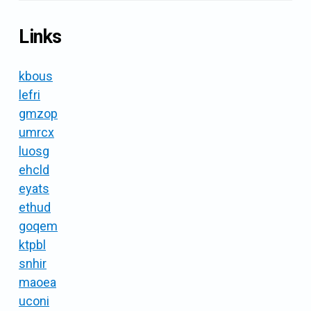
Links
kbous
lefri
gmzop
umrcx
luosg
ehcld
eyats
ethud
goqem
ktpbl
snhir
maoea
uconi