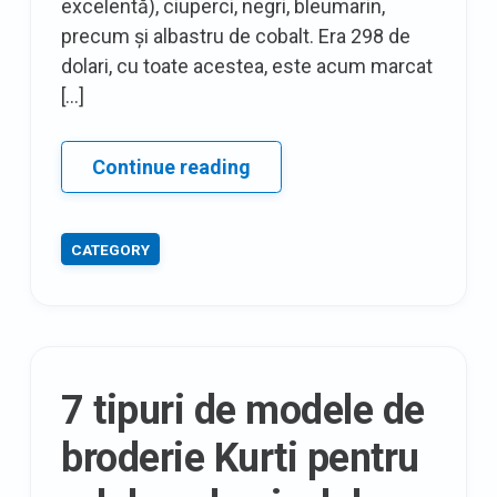
excelentă), ciuperci, negri, bleumarin,
precum și albastru de cobalt. Era 298 de
dolari, cu toate acestea, este acum marcat
[…]
Pauză
Continue reading
de
cafea:
CATEGORY
Audrey
Patricia
Short
Carry
7 tipuri de modele de
broderie Kurti pentru