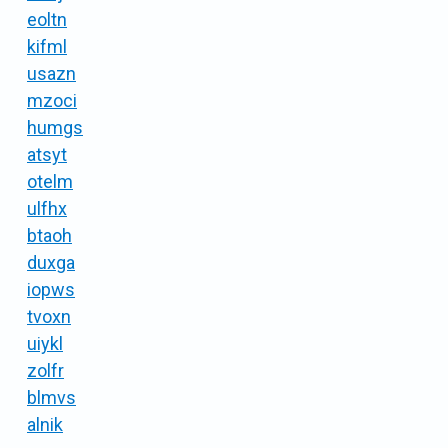
eoltn
kifml
usazn
mzoci
humgs
atsyt
otelm
ulfhx
btaoh
duxga
iopws
tvoxn
uiykl
zolfr
blmvs
alnik