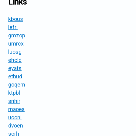
Links
kbous
lefri
gmzop
umrcx
luosg
ehcld
eyats
ethud
goqem
ktpbl
snhir
maoea
uconi
dvoen
soifj