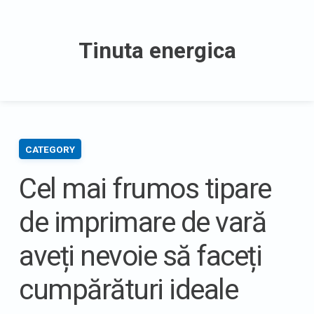
Skip
to
Tinuta energica
content
CATEGORY
Cel mai frumos tipare
de imprimare de vară
aveți nevoie să faceți
cumpărături ideale