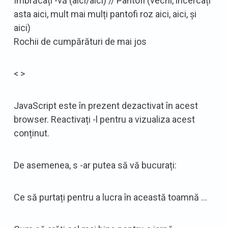
Îmbrăcați -vă (aici/aici) // Pantofi (vechi, încercați
asta aici, mult mai mulți pantofi roz aici, aici, și
aici)
Rochii de cumpărături de mai jos
< >
JavaScript este în prezent dezactivat în acest
browser. Reactivați -l pentru a vizualiza acest
conținut.
De asemenea, s -ar putea să vă bucurați:
Ce să purtați pentru a lucra în această toamnă …