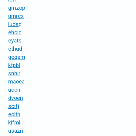
gmzop
umrcx
luosg
ehcld
eyats
ethud
goqem
ktpbl
snhir
maoea
uconi
dvoen
soifj
eoltn
kifml
usazn