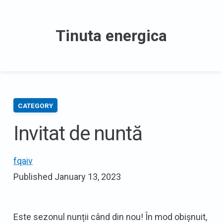
Skip
to
Tinuta energica
content
CATEGORY
Invitat de nuntă
fqaiv
Published
January 13, 2023
Este sezonul nunții când din nou! În mod obișnuit,