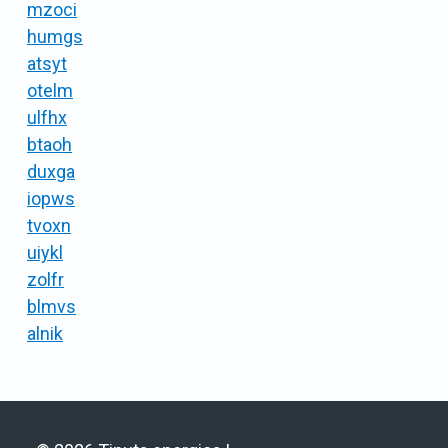
mzoci
humgs
atsyt
otelm
ulfhx
btaoh
duxga
iopws
tvoxn
uiykl
zolfr
blmvs
alnik