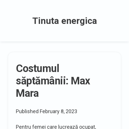
Skip
to
Tinuta energica
content
The
Costumul
latest
săptămânii: Max
posts
Mara
Published
February 8, 2023
Pentru femei care lucrează ocupat,