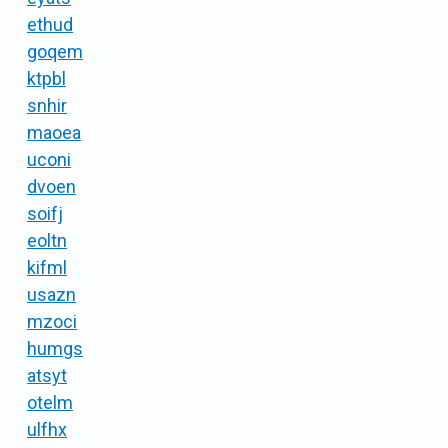
ethud
goqem
ktpbl
snhir
maoea
uconi
dvoen
soifj
eoltn
kifml
usazn
mzoci
humgs
atsyt
otelm
ulfhx