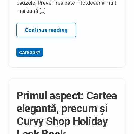
cauzele; Prevenirea este întotdeauna mult
mai bună […]
5
Continue reading
creme
de
CATEGORY
celulită
DIY
pentru
a
scăpa
Primul aspect: Cartea
de
depozitele
elegantă, precum și
de
Curvy Shop Holiday
grăsimi