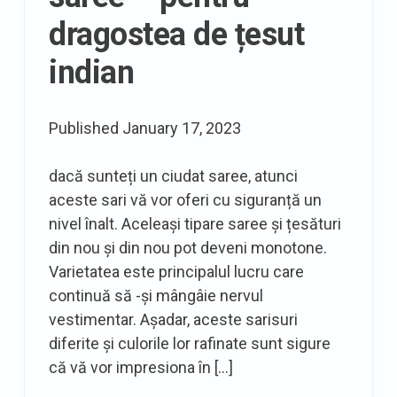
nu
dragostea de țesut
ați
mai
indian
văzut
niciodată
Published
January 17, 2023
dacă sunteți un ciudat saree, atunci
aceste sari vă vor oferi cu siguranță un
nivel înalt. Aceleași tipare saree și țesături
din nou și din nou pot deveni monotone.
Varietatea este principalul lucru care
continuă să -și mângâie nervul
vestimentar. Așadar, aceste sarisuri
diferite și culorile lor rafinate sunt sigure
că vă vor impresiona în […]