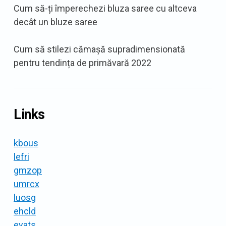
Cum să-ți împerechezi bluza saree cu altceva
decât un bluze saree
Cum să stilezi cămașă supradimensionată
pentru tendința de primăvară 2022
Links
kbous
lefri
gmzop
umrcx
luosg
ehcld
eyats