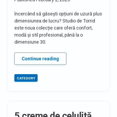
încercând să găsești opțiuni de uzură plus
dimensiunea de lucru? Studio de Torrid
este noua colecție care oferă confort,
modă și stil profesional, până la o
dimensiune 30.
8
Continue reading
reviste
de
CATEGORY
dimensiuni
plus,
trebuie
să
citești
5 creme de celulită