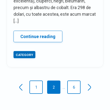
excelentă), ciuperci, negri, bleumarin,
precum și albastru de cobalt. Era 298 de
dolari, cu toate acestea, este acum marcat
[…]
Pauză
Continue reading
de
cafea:
CATEGORY
Audrey
Patricia
Short
Carry
Posts
1
2
…
6
Newer
Older
navigation
posts
posts