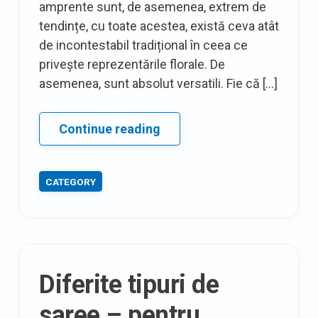
amprente sunt, de asemenea, extrem de
tendințe, cu toate acestea, există ceva atât
de incontestabil tradițional în ceea ce
privește reprezentările florale. De
asemenea, sunt absolut versatili. Fie că […]
20
Continue reading
de
concepte
CATEGORY
de
îmbrăcăminte
cu
imprimeu
floral,
Diferite tipuri de
așa
cum
saree – pentru