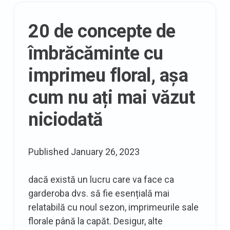
Curvy
Shop
20 de concepte de
Holiday
Look
îmbrăcăminte cu
Book
imprimeu floral, așa
cum nu ați mai văzut
niciodată
Published
January 26, 2023
dacă există un lucru care va face ca
garderoba dvs. să fie esențială mai
relatabilă cu noul sezon, imprimeurile sale
florale până la capăt. Desigur, alte