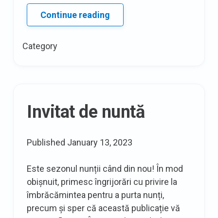
Diferite
Continue reading
tipuri
de
Category
saree
–
pentru
dragostea
de
Invitat de nuntă
țesut
indian
Published
January 13, 2023
Este sezonul nunții când din nou! În mod
obișnuit, primesc îngrijorări cu privire la
îmbrăcămintea pentru a purta nunți,
precum și sper că această publicație vă