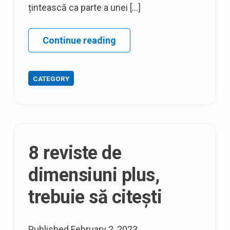
țintească ca parte a unei […]
Editor
Continue reading
alegeri:
Noua
CATEGORY
colecție
de
rochii
de
designer
8 reviste de
de
la
dimensiuni plus,
Target
trebuie să citești
Published
February 2, 2023