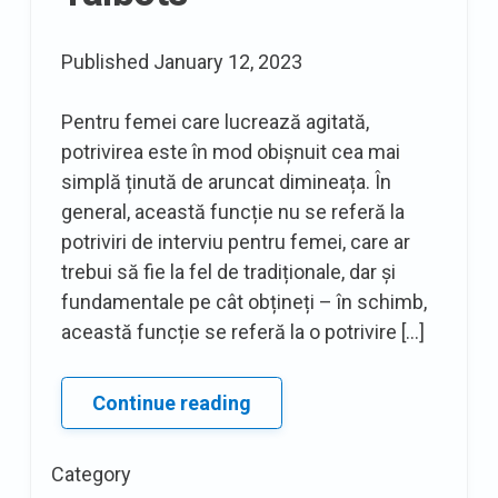
Published
January 12, 2023
Pentru femei care lucrează agitată,
potrivirea este în mod obișnuit cea mai
simplă ținută de aruncat dimineața. În
general, această funcție nu se referă la
potriviri de interviu pentru femei, care ar
trebui să fie la fel de tradiționale, dar și
fundamentale pe cât obțineți – în schimb,
această funcție se referă la o potrivire […]
Suit
Continue reading
of
the
Category
Week: